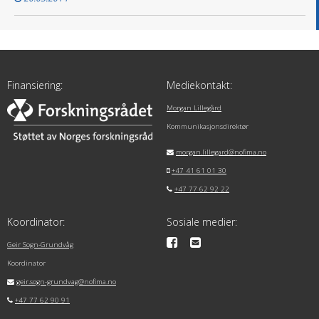
Finansiering:
Mediekontakt:
Morgan Lillegård
Kommunikasjonsdirektør
morgan.lillegard@nofima.no
+47 41 61 01 30
+47 77 62 92 22
Koordinator:
Sosiale medier:
Geir Sogn-Grundvåg
Koordinator
geir.sogn-grundvag@nofima.no
+47 77 62 90 91