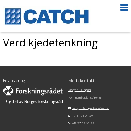
Verdikjedetenkning
Finansiering:
Mediekontakt:
Morgan Lillegård
Kommunikasjonsdirektør
morgan.lillegard@nofima.no
+47 41 61 01 30
+47 77 62 92 22