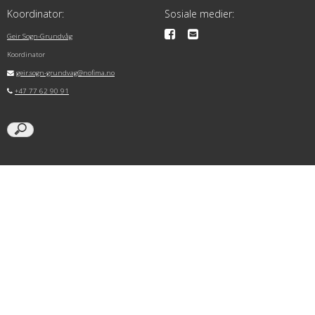
Koordinator:
Sosiale medier:
Geir Sogn-Grundvåg
Koordinator
geir.sogn-grundvag@nofima.no
+47 77 62 90 91