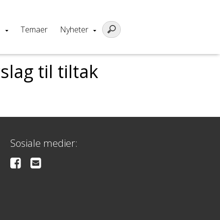
m
Temaer
Nyheter
g til tiltak
Sosiale medier: