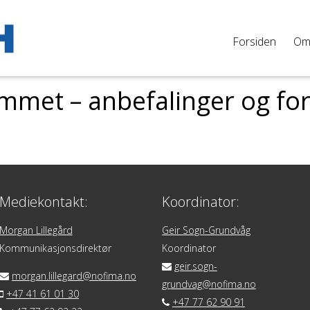
Forsiden
O
et – anbefalinger og forsla
Mediekontakt:
Koordinator:
Morgan Lillegård
Geir Sogn-Grundvåg
Kommunikasjonsdirektør
Koordinator
geir.sogn-
morgan.lillegard@nofima.no
grundvag@nofima.no
+47 41 61 01 30
+47 77 62 90 91