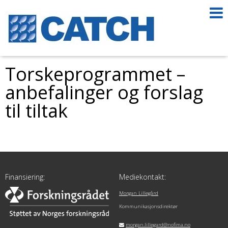
Torskeprogrammet –
anbefalinger og forslag
til tiltak
Finansiering:
Mediekontakt:
Morgan Lillegård
Kommunikasjonsdirektør
morgan.lillegard@nofima.no