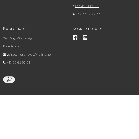
+47 41 61 01 30
+47 77 62 92 22
Koordinator:
Sosiale medier:
Geir Sogn-Grundvåg
Koordinator
geir.sogn-grundvag@nofima.no
+47 77 62 90 91