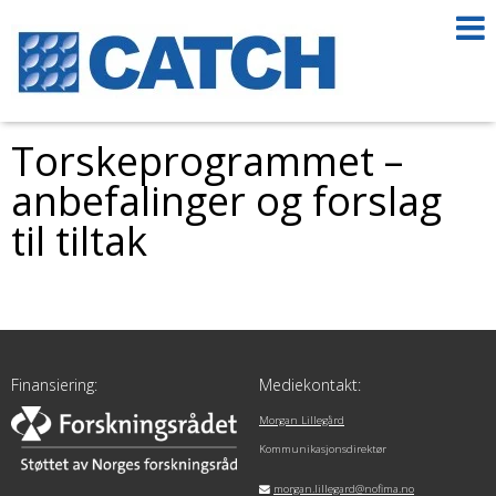
Torskeprogrammet –
anbefalinger og forslag
til tiltak
Finansiering:
Mediekontakt:
Morgan Lillegård
Kommunikasjonsdirektør
morgan.lillegard@nofima.no