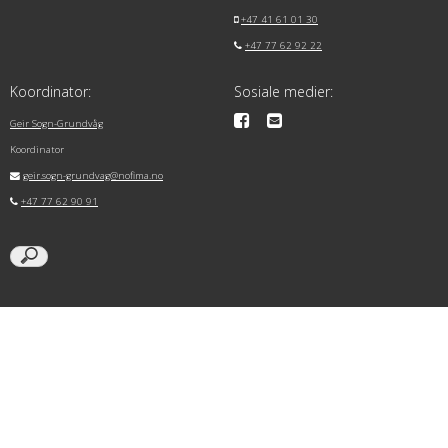
+47 41 61 01 30
+47 77 62 92 22
Koordinator:
Sosiale medier:
Geir Sogn-Grundvåg
Koordinator
geir.sogn-grundvag@nofima.no
+47 77 62 90 91