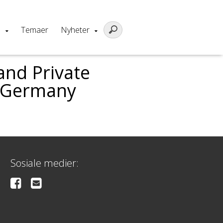
m
Temaer
Nyheter
and Private
n Germany
Sosiale medier: