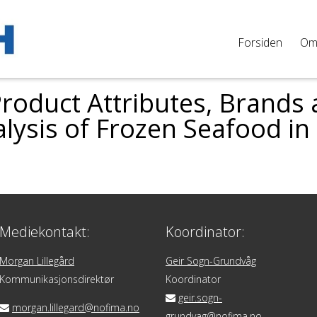
Forsiden
O
Product Attributes, Brands 
alysis of Frozen Seafood i
Mediekontakt:
Koordinator:
Morgan Lillegård
Geir Sogn-Grundvåg
Kommunikasjonsdirektør
Koordinator
geir.sogn-
morgan.lillegard@nofima.no
grundvag@nofima.no