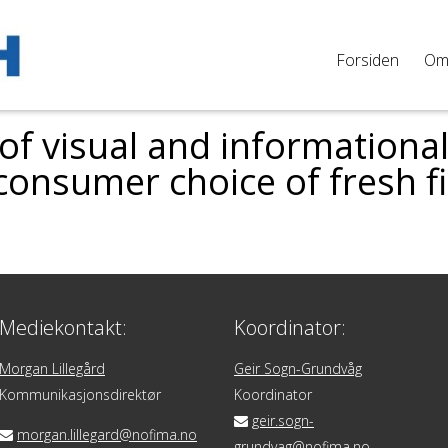
Forsiden
O
 of visual and informationa
 consumer choice of fresh f
Mediekontakt:
Koordinator:
Morgan Lillegård
Geir Sogn-Grundvåg
Kommunikasjonsdirektør
Koordinator
geir.sogn-
morgan.lillegard@nofima.no
grundvag@nofima.no