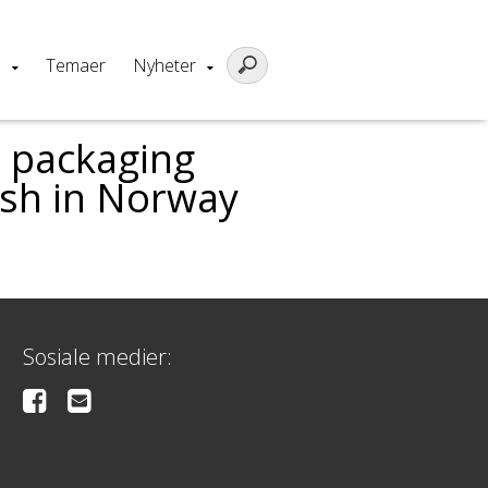
m
Temaer
Nyheter
l packaging
ish in Norway
Sosiale medier: