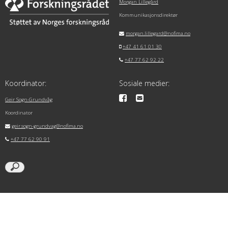
Morgan Lillegård
Kommunikasjonsdirektør
morgan.lillegard@nofima.no
+47 41 61 01 30
+47 77 62 92 22
Koordinator:
Sosiale medier:
Geir Sogn-Grundvåg
Koordinator
geir.sogn-grundvag@nofima.no
+47 77 62 90 91