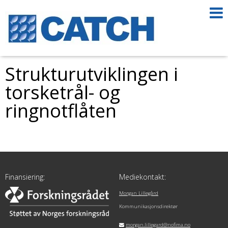
Strukturutviklingen i
torsketrål- og
ringnotflåten
Finansiering:
Mediekontakt:
Morgan Lillegård
Kommunikasjonsdirektør
morgan.lillegard@nofima.no