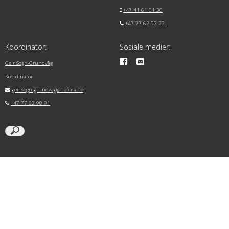
+47 41 61 01 30
+47 77 62 92 22
Koordinator:
Sosiale medier:
Geir Sogn-Grundvåg
Koordinator
geir.sogn-grundvag@nofima.no
+47 77 62 90 91