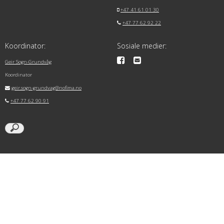
+47 41 61 01 30
+47 77 62 92 22
Koordinator:
Sosiale medier:
Geir Sogn-Grundvåg
Koordinator
geir.sogn-grundvag@nofima.no
+47 77 62 90 91