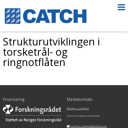
Strukturutviklingen i
torsketrål- og
ringnotflåten
Finansiering:
Mediekontakt:
Morgan Lillegård
Kommunikasjonsdirektør
morgan.lillegard@nofima.no