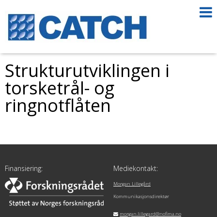
Strukturutviklingen i
torsketrål- og
ringnotflåten
Finansiering:
Mediekontakt:
Morgan Lillegård
Kommunikasjonsdirektør
morgan.lillegard@nofima.no