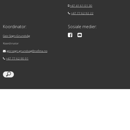
+47 41 61 01 30
+47 77 62 92 22
Koordinator:
Sosiale medier:
Geir Sogn-Grundvåg
Koordinator
geir.sogn-grundvag@nofima.no
+47 77 62 90 91