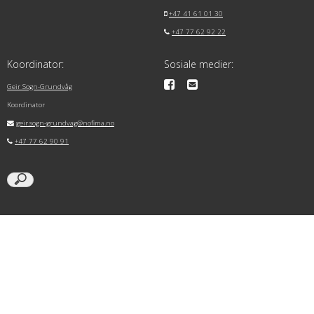
+47 41 61 01 30
+47 77 62 92 22
Koordinator:
Sosiale medier:
Geir Sogn-Grundvåg
Koordinator
geir.sogn-grundvag@nofima.no
+47 77 62 90 91