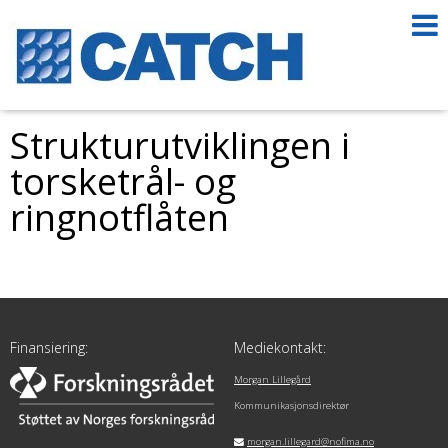
Strukturutviklingen i
torsketrål- og
ringnotflåten
Finansiering:
Mediekontakt:
Morgan Lillegård
Kommunikasjonsdirektør
morgan.lillegard@nofima.no