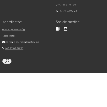
+47 41 61 01 30
+47 77 62 92 22
Koordinator:
Sosiale medier:
Geir Sogn-Grundvåg
Koordinator
geir.sogn-grundvag@nofima.no
+47 77 62 90 91