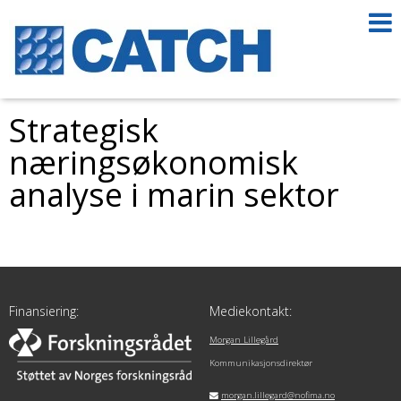
Strategisk
næringsøkonomisk
analyse i marin sektor
Finansiering:
Mediekontakt:
Morgan Lillegård
Kommunikasjonsdirektør
morgan.lillegard@nofima.no