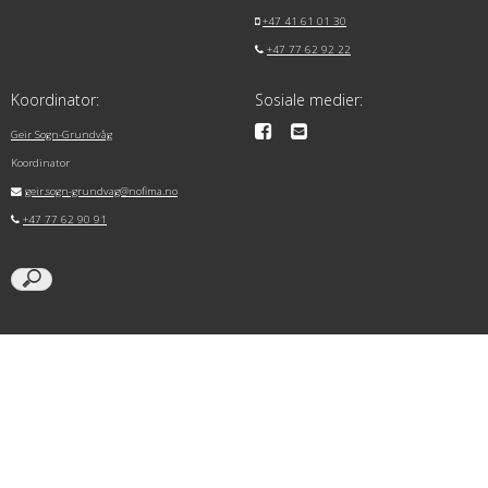
+47 41 61 01 30
+47 77 62 92 22
Koordinator:
Sosiale medier:
Geir Sogn-Grundvåg
Koordinator
geir.sogn-grundvag@nofima.no
+47 77 62 90 91