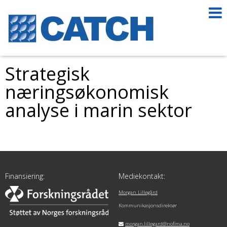
Strategisk
næringsøkonomisk
analyse i marin sektor
Finansiering:
Mediekontakt:
Morgan Lillegård
Kommunikasjonsdirektør
morgan.lillegard@nofima.no