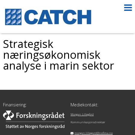
Strategisk
næringsøkonomisk
analyse i marin sektor
Finansiering:
Mediekontakt:
Morgan Lillegård
Kommunikasjonsdirektør
morgan.lillegard@nofima.no