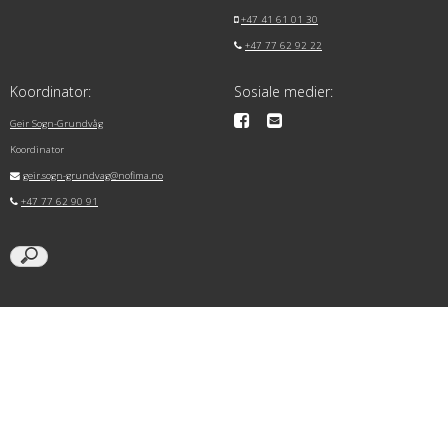
+47 41 61 01 30
+47 77 62 92 22
Koordinator:
Sosiale medier:
Geir Sogn-Grundvåg
Koordinator
geir.sogn-grundvag@nofima.no
+47 77 62 90 91