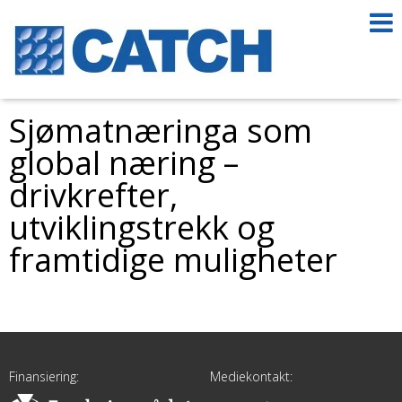
Sjømatnæringa som
global næring –
drivkrefter,
utviklingstrekk og
framtidige muligheter
Finansiering:
Mediekontakt: