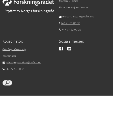
Morgan Lillegård
Kommunikasjonsdirektør
morgan.lillegard@nofima.no
+47 41 61 01 30
+47 77 62 92 22
Koordinator:
Sosiale medier:
Geir Sogn-Grundvåg
Koordinator
geir.sogn-grundvag@nofima.no
+47 77 62 90 91