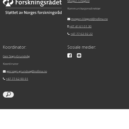
Morgan Lillegård
Kommunikasjonsdirektør
morgan.lillegard@nofima.no
+47 41 61 01 30
+47 77 62 92 22
Koordinator:
Sosiale medier:
Geir Sogn-Grundvåg
Koordinator
geir.sogn-grundvag@nofima.no
+47 77 62 90 91