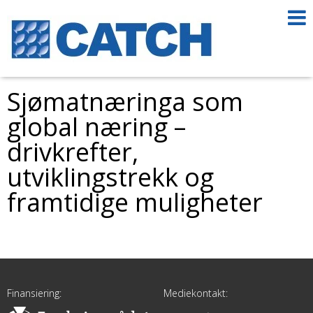
Sjømatnæringa som
global næring –
drivkrefter,
utviklingstrekk og
framtidige muligheter
Finansiering:
Mediekontakt: