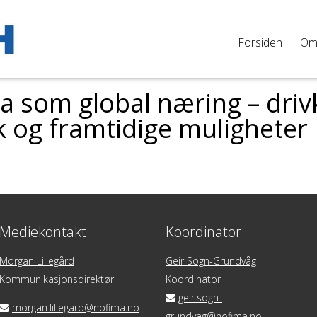
Forsiden
O
 som global næring – drivk
k og framtidige muligheter
Mediekontakt:
Koordinator:
Morgan Lillegård
Geir Sogn-Grundvåg
Kommunikasjonsdirektør
Koordinator
geir.sogn-
morgan.lillegard@nofima.no
grundvag@nofima.no