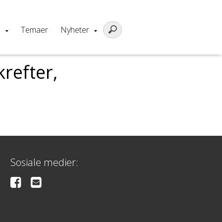
m
Temaer
Nyheter
refter,
Sosiale medier: