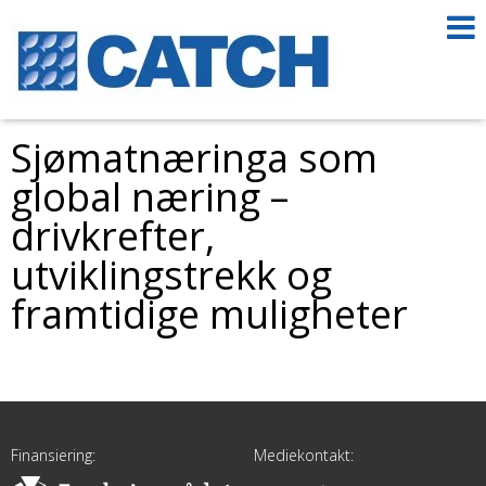
Sjømatnæringa som
global næring –
drivkrefter,
utviklingstrekk og
framtidige muligheter
Finansiering:
Mediekontakt: