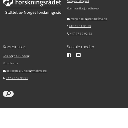
Morgan Lillegård
Kommunikasjonsdirektør
morgan.lillegard@nofima.no
+47 41 61 01 30
+47 77 62 92 22
Koordinator:
Sosiale medier:
Geir Sogn-Grundvåg
Koordinator
geir.sogn-grundvag@nofima.no
+47 77 62 90 91