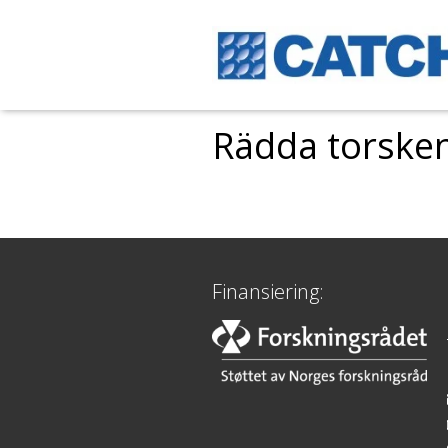
Rädda torsken
Finansiering: