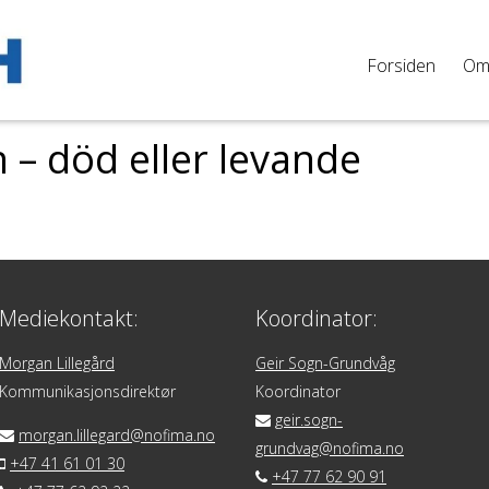
Forsiden
O
 – död eller levande
Mediekontakt:
Koordinator:
Morgan Lillegård
Geir Sogn-Grundvåg
Kommunikasjonsdirektør
Koordinator
geir.sogn-
morgan.lillegard@nofima.no
grundvag@nofima.no
+47 41 61 01 30
+47 77 62 90 91