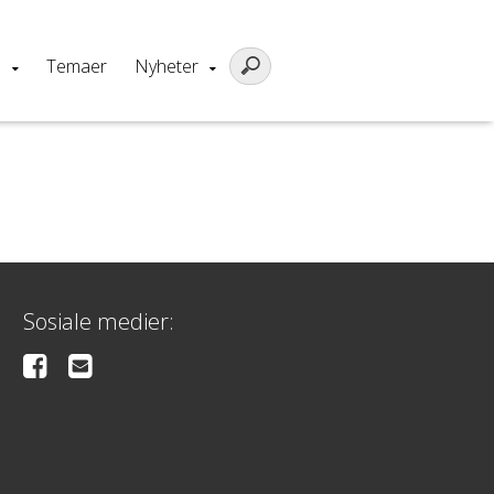
m
Temaer
Nyheter
Sosiale medier: