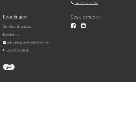
+47 77 62 92 22
Koordinator:
Sosiale medier:
Geir Sogn-Grundvåg
Koordinator
geir.sogn-grundvag@nofima.no
+47 77 62 90 91