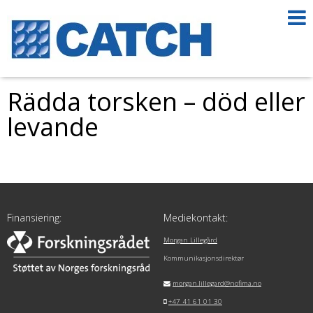
Rädda torsken – död eller
levande
Finansiering:
Mediekontakt:
Morgan Lillegård
Kommunikasjonsdirektør
morgan.lillegard@nofima.no
+47 41 61 01 30