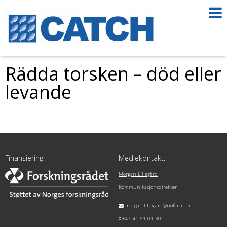
Rädda torsken – död eller
levande
Finansiering:
Mediekontakt:
Morgan Lillegård
Kommunikasjonsdirektør
morgan.lillegard@nofima.no
+47 41 61 01 30