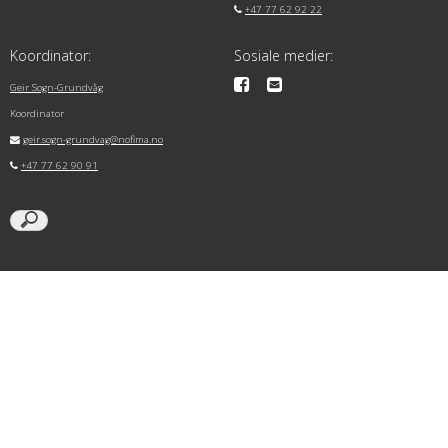
+47 77 62 92 22
Koordinator:
Sosiale medier:
Geir Sogn-Grundvåg
Koordinator
geir.sogn-grundvag@nofima.no
+47 77 62 90 91