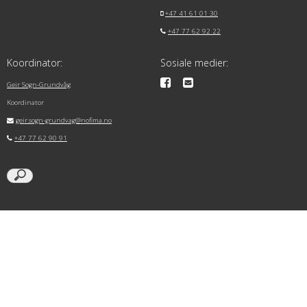
+47 41 61 01 30
+47 77 62 92 22
Koordinator:
Sosiale medier:
Geir Sogn-Grundvåg
Koordinator
geir.sogn-grundvag@nofima.no
+47 77 62 90 91