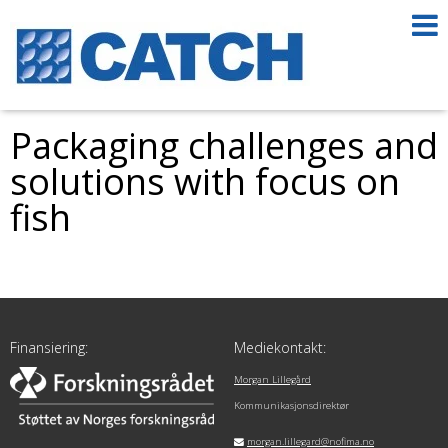
Packaging challenges and
solutions with focus on
fish
Finansiering:
Mediekontakt:
Morgan Lillegård
Kommunikasjonsdirektør
morgan.lillegard@nofima.no