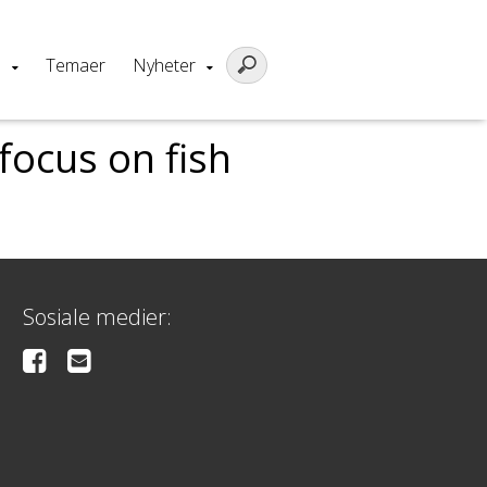
m
Temaer
Nyheter
focus on fish
Sosiale medier: