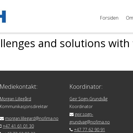
Forsiden
O
llenges and solutions with 
Mediekontakt:
Koordinator:
Morgan Lillegård
Geir Sogn-Grundvåg
Kommunikasjonsdirektør
Koordinator
geir.sogn-
morgan.lillegard@nofima.no
grundvag@nofima.no
+47 41 61 01 30
+47 77 62 90 91