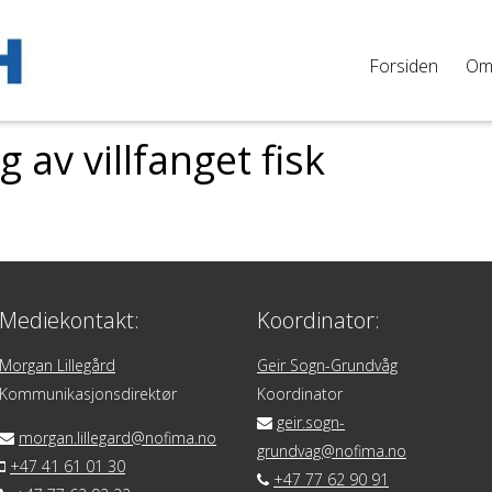
Forsiden
O
 av villfanget fisk
Mediekontakt:
Koordinator:
Morgan Lillegård
Geir Sogn-Grundvåg
Kommunikasjonsdirektør
Koordinator
geir.sogn-
morgan.lillegard@nofima.no
grundvag@nofima.no
+47 41 61 01 30
+47 77 62 90 91