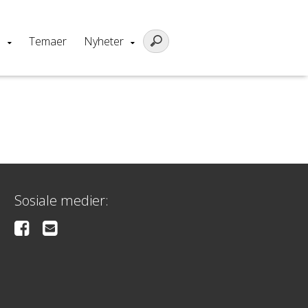
m
Temaer
Nyheter
Sosiale medier: