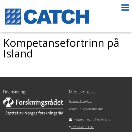
Kompetansefortrinn på
Island
Finansiering:
Mediekontakt:
Morgan Lillegård
Kommunikasjonsdirektør
morgan.lillegard@nofima.no
+47 41 61 01 30