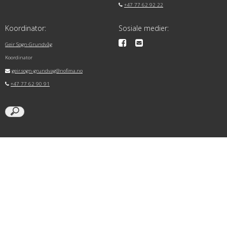
+47 77 62 92 22
Koordinator:
Sosiale medier:
Geir Sogn-Grundvåg
Koordinator
geir.sogn-grundvag@nofima.no
+47 77 62 90 91