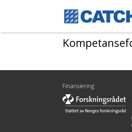
Kompetansefor
Finansiering: