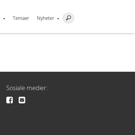
m
Temaer
Nyheter
Sosiale medier: