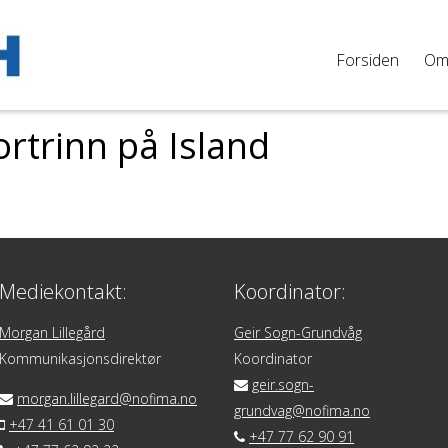
Forsiden
O
trinn på Island
Mediekontakt:
Koordinator:
Morgan Lillegård
Geir Sogn-Grundvåg
Kommunikasjonsdirektør
Koordinator
geir.sogn-
morgan.lillegard@nofima.no
grundvag@nofima.no
+47 41 61 01 30
+47 77 62 90 91