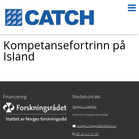
Kompetansefortrinn på
Island
Finansiering:
Mediekontakt:
Morgan Lillegård
Kommunikasjonsdirektør
morgan.lillegard@nofima.no
+47 41 61 01 30