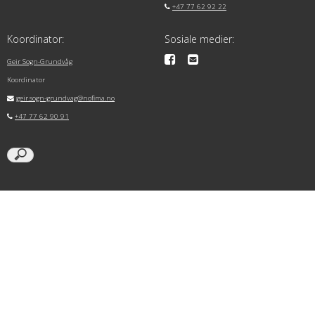
+47 77 62 92 22
Koordinator:
Sosiale medier:
Geir Sogn-Grundvåg
Koordinator
geir.sogn-grundvag@nofima.no
+47 77 62 90 91