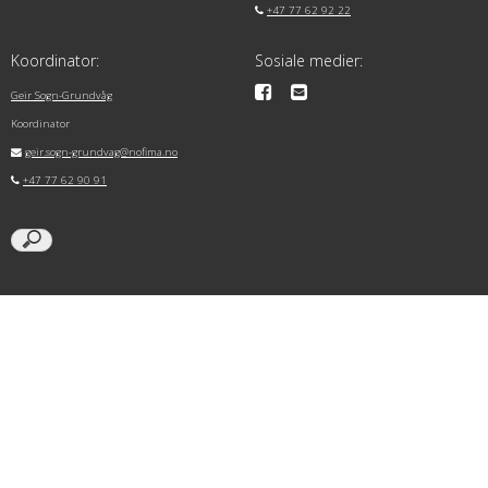
+47 77 62 92 22
Koordinator:
Sosiale medier:
Geir Sogn-Grundvåg
Koordinator
geir.sogn-grundvag@nofima.no
+47 77 62 90 91