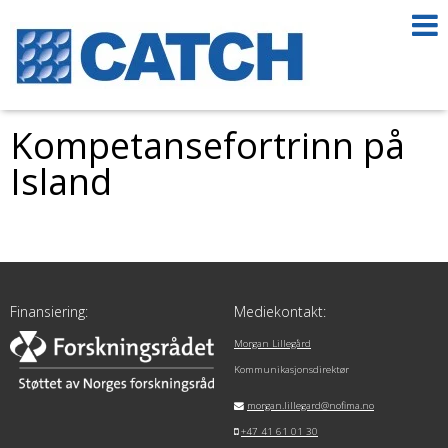
Kompetansefortrinn på
Island
Finansiering:
Mediekontakt:
Morgan Lillegård
Kommunikasjonsdirektør
morgan.lillegard@nofima.no
+47 41 61 01 30