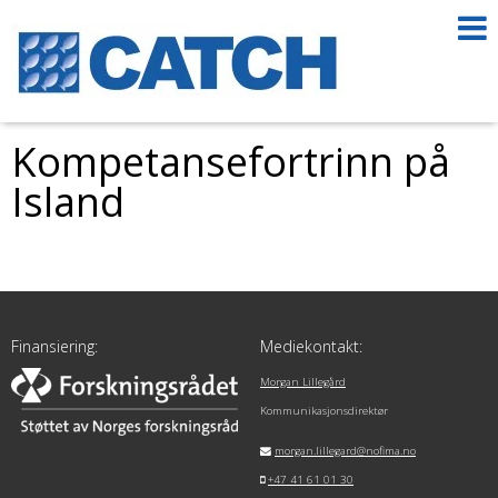
Kompetansefortrinn på
Island
Finansiering:
Mediekontakt:
Morgan Lillegård
Kommunikasjonsdirektør
morgan.lillegard@nofima.no
+47 41 61 01 30