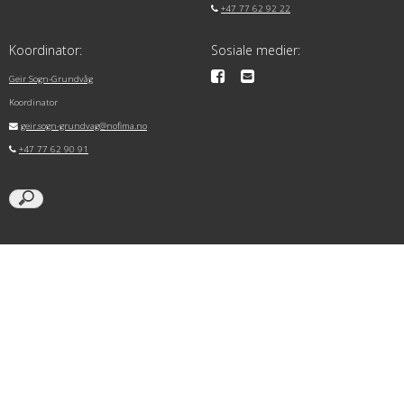
+47 77 62 92 22
Koordinator:
Sosiale medier:
Geir Sogn-Grundvåg
Koordinator
geir.sogn-grundvag@nofima.no
+47 77 62 90 91