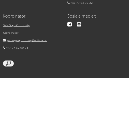
+47 77 62 92 22
Koordinator:
Sosiale medier:
Geir Sogn-Grundvåg
Koordinator
geir.sogn-grundvag@nofima.no
+47 77 62 90 91