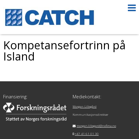
Kompetansefortrinn på
Island
Finansiering:
Mediekontakt:
Morgan Lillegård
Kommunikasjonsdirektør
morgan.lillegard@nofima.no
+47 41 61 01 30