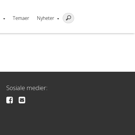
m
Temaer
Nyheter
Sosiale medier: