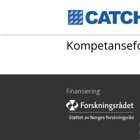
Kompetansefor
Finansiering: