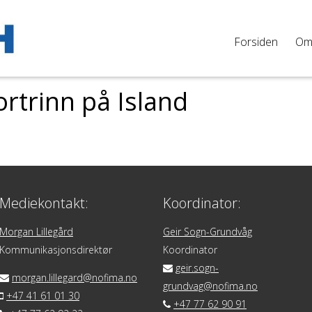
Forsiden
O
trinn på Island
Mediekontakt:
Koordinator:
Morgan Lillegård
Geir Sogn-Grundvåg
Kommunikasjonsdirektør
Koordinator
geir.sogn-
morgan.lillegard@nofima.no
grundvag@nofima.no
+47 41 61 01 30
+47 77 62 90 91