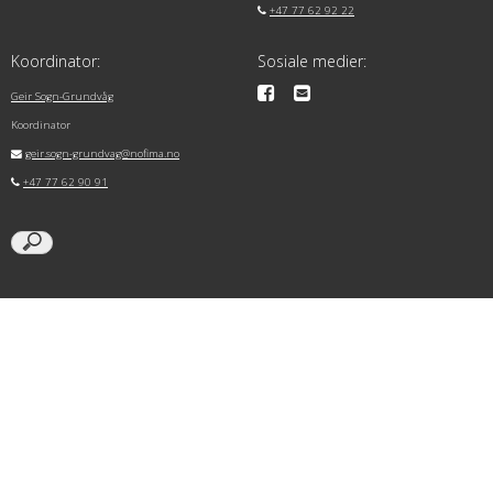
+47 77 62 92 22
Koordinator:
Sosiale medier:
Geir Sogn-Grundvåg
Koordinator
geir.sogn-grundvag@nofima.no
+47 77 62 90 91