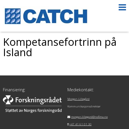
Kompetansefortrinn på
Island
Finansiering:
Mediekontakt:
Morgan Lillegård
Kommunikasjonsdirektør
morgan.lillegard@nofima.no
+47 41 61 01 30