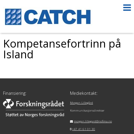
Kompetansefortrinn på
Island
Finansiering:
Mediekontakt:
Morgan Lillegård
Kommunikasjonsdirektør
morgan.lillegard@nofima.no
+47 41 61 01 30