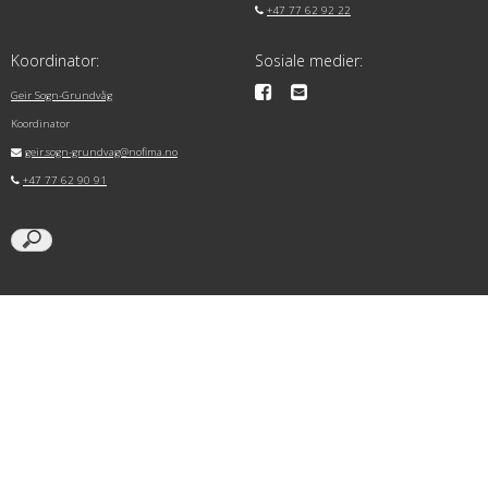
+47 77 62 92 22
Koordinator:
Sosiale medier:
Geir Sogn-Grundvåg
Koordinator
geir.sogn-grundvag@nofima.no
+47 77 62 90 91