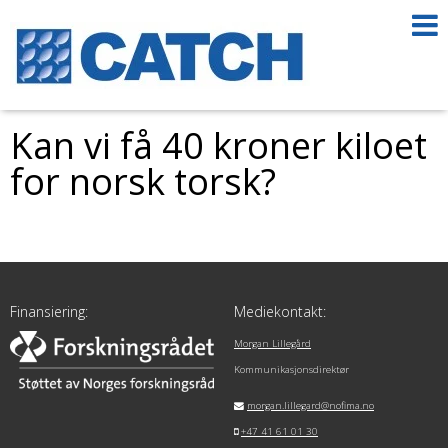
Kan vi få 40 kroner kiloet
for norsk torsk?
Finansiering:
Mediekontakt:
Morgan Lillegård
Kommunikasjonsdirektør
morgan.lillegard@nofima.no
+47 41 61 01 30