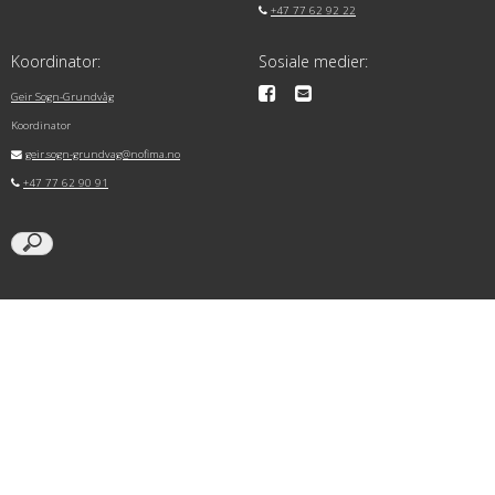
+47 77 62 92 22
Koordinator:
Sosiale medier:
Geir Sogn-Grundvåg
Koordinator
geir.sogn-grundvag@nofima.no
+47 77 62 90 91