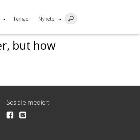
m
Temaer
Nyheter
er, but how
Sosiale medier: