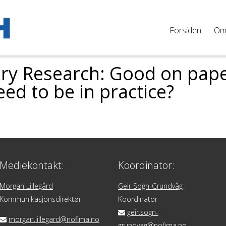
Forsiden
O
nary Research: Good on pap
ed to be in practice?
Mediekontakt:
Koordinator:
Morgan Lillegård
Geir Sogn-Grundvåg
Kommunikasjonsdirektør
Koordinator
geir.sogn-
morgan.lillegard@nofima.no
grundvag@nofima.no