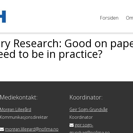
Forsiden
O
nary Research: Good on pap
ed to be in practice?
Mediekontakt:
Koordinator:
Morgan Lillegård
Geir Sogn-Grundvåg
Kommunikasjonsdirektør
Koordinator
geir.sogn-
morgan.lillegard@nofima.no
grundvag@nofima.no