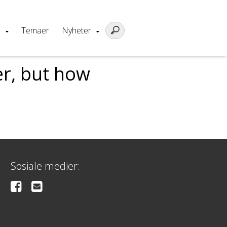
m
Temaer
Nyheter
er, but how
Sosiale medier: