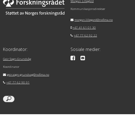
Morgan Lillegård
Kommunikasjonsdirektør
morgan.lillegard@nofima.no
+47 41 61 01 30
+47 77 62 92 22
Koordinator:
Sosiale medier:
Geir Sogn-Grundvåg
Koordinator
geir.sogn-grundvag@nofima.no
+47 77 62 90 91