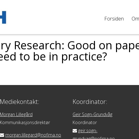
Forsiden
O
nary Research: Good on pap
ed to be in practice?
Mediekontakt:
Koordinator:
Morgan Lillegård
Geir Sogn-Grundvåg
Kommunikasjonsdirektør
Koordinator
geir.sogn-
morgan.lillegard@nofima.no
grundvag@nofima.no