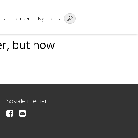
m
Temaer
Nyheter
er, but how
Sosiale medier: