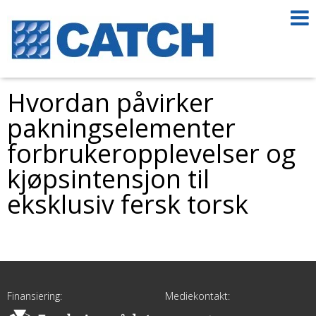
Hvordan påvirker
pakningselementer
forbrukeropplevelser og
kjøpsintensjon til
eksklusiv fersk torsk
Finansiering:
Mediekontakt: