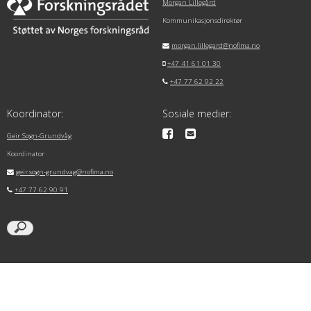
Morgan Lillegård
Kommunikasjonsdirektør
morgan.lillegard@nofima.no
+47 41 61 01 30
+47 77 62 92 22
Koordinator:
Sosiale medier:
Geir Sogn-Grundvåg
Koordinator
geir.sogn-grundvag@nofima.no
+47 77 62 90 91