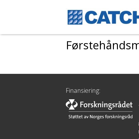
Førstehåndsm
Finansiering: