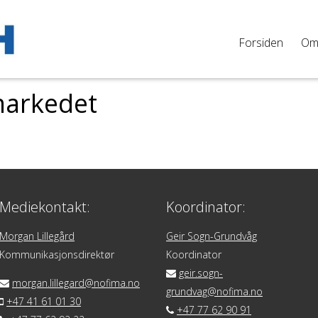
Forsiden
O
arkedet
Mediekontakt:
Koordinator:
Morgan Lillegård
Geir Sogn-Grundvåg
Kommunikasjonsdirektør
Koordinator
geir.sogn-
morgan.lillegard@nofima.no
grundvag@nofima.no
+47 41 61 01 30
+47 77 62 90 91