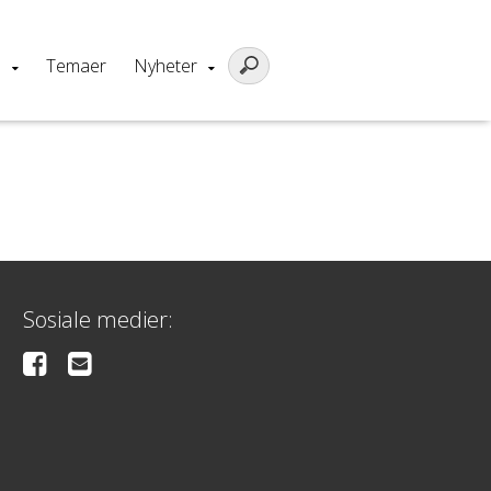
m
Temaer
Nyheter
Sosiale medier: