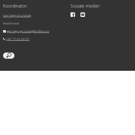
Koordinator:
Sosiale medier:
Geir Sogn-Grundvåg
Koordinator
geir.sogn-grundvag@nofima.no
+47 77 62 90 91