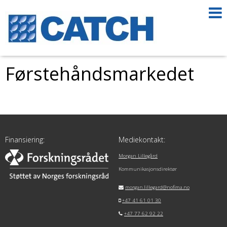
Førstehåndsmarkedet
Finansiering:
Mediekontakt:
Morgan Lillegård
Kommunikasjonsdirektør
morgan.lillegard@nofima.no
+47 41 61 01 30
+47 77 62 92 22