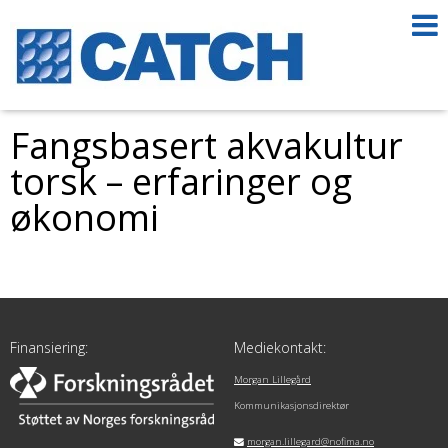
Fangsbasert akvakultur
torsk – erfaringer og
økonomi
Finansiering:
Mediekontakt:
Morgan Lillegård
Kommunikasjonsdirektør
morgan.lillegard@nofima.no