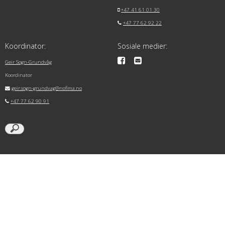
+47 41 61 01 30
+47 77 62 92 22
Koordinator:
Sosiale medier:
Geir Sogn-Grundvåg
Koordinator
geir.sogn-grundvag@nofima.no
+47 77 62 90 91