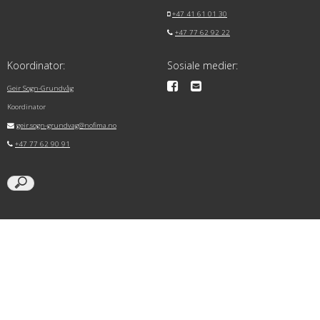
+47 41 61 01 30
+47 77 62 92 22
Koordinator:
Sosiale medier:
Geir Sogn-Grundvåg
Koordinator
geir.sogn-grundvag@nofima.no
+47 77 62 90 91