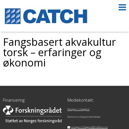
Fangsbasert akvakultur
torsk – erfaringer og
økonomi
Finansiering:
Mediekontakt:
Morgan Lillegård
Kommunikasjonsdirektør
morgan.lillegard@nofima.no