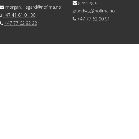
geir.sogn-
morgan.lillegard@nofima.no
grundvag@nofima.no
+47 41 61 01 30
+47 77 62 90 91
+47 77 62 92 22