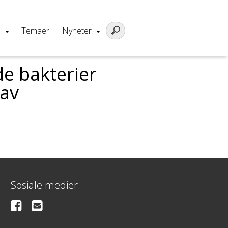
m
Temaer
Nyheter
de bakterier
 av
Sosiale medier: