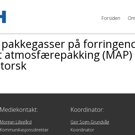
Forsiden
O
e pakkegasser på forringen
t atmosfærepakking (MAP)
 torsk
Mediekontakt:
Koordinator:
Morgan Lillegård
Geir Sogn-Grundvåg
Kommunikasjonsdirektør
Koordinator