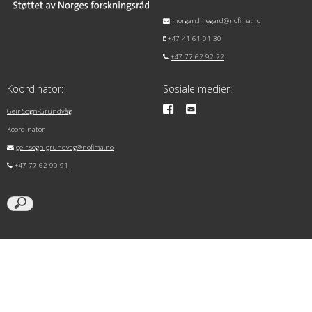
morgan.lillegard@nofima.no
+47 41 61 01 30
+47 77 62 92 22
Koordinator:
Sosiale medier:
Geir Sogn-Grundvåg
Koordinator
geir.sogn-grundvag@nofima.no
+47 77 62 90 91