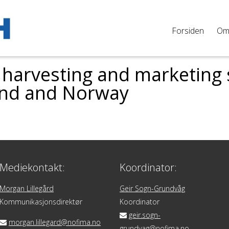
Forsiden
O
n harvesting and marketing 
and and Norway
Mediekontakt:
Koordinator:
Morgan Lillegård
Geir Sogn-Grundvåg
Kommunikasjonsdirektør
Koordinator
geir.sogn-
morgan.lillegard@nofima.no
grundvag@nofima.no