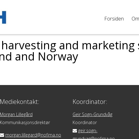
Forsiden
O
n harvesting and marketing 
and and Norway
Mediekontakt:
Koordinator:
Morgan Lillegård
Geir Sogn-Grundvåg
Kommunikasjonsdirektør
Koordinator
geir.sogn-
morgan.lillegard@nofima.no
grundvag@nofima.no