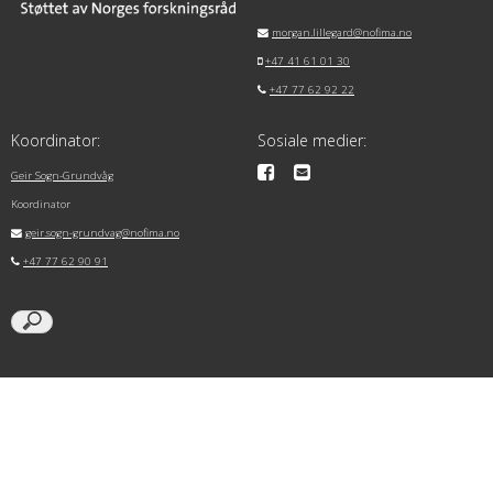
morgan.lillegard@nofima.no
+47 41 61 01 30
+47 77 62 92 22
Koordinator:
Sosiale medier:
Geir Sogn-Grundvåg
Koordinator
geir.sogn-grundvag@nofima.no
+47 77 62 90 91