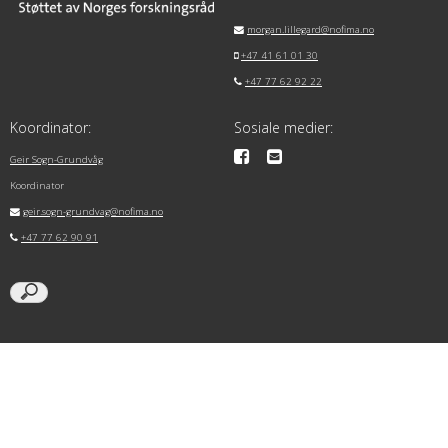
morgan.lillegard@nofima.no
+47 41 61 01 30
+47 77 62 92 22
Koordinator:
Sosiale medier:
Geir Sogn-Grundvåg
Koordinator
geir.sogn-grundvag@nofima.no
+47 77 62 90 91